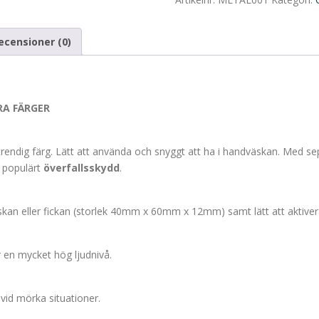
I
FLERA
ecensioner (0)
FÄRGER
-
10
PACK
ERA FÄRGER
mängd
 trendig färg. Lätt att använda och snyggt att ha i handväskan. Med 
t populärt
överfallsskydd
.
kan eller fickan (storlek 40mm x 60mm x 12mm) samt lätt att aktivera,
r en mycket hög ljudnivå.
vid mörka situationer.