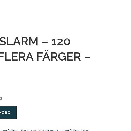
SLARM – 120
 FLERA FÄRGER –
!
UKORG
Överfallsalarm
Etiketter:
Minder
,
Överfallsalarm