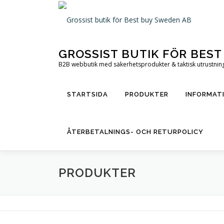
Hoppa
till
innehåll
GROSSIST BUTIK FÖR BES
B2B webbutik med säkerhetsprodukter & taktisk utrustning 
STARTSIDA
PRODUKTER
INFORMAT
ÅTERBETALNINGS- OCH RETURPOLICY
PRODUKTER