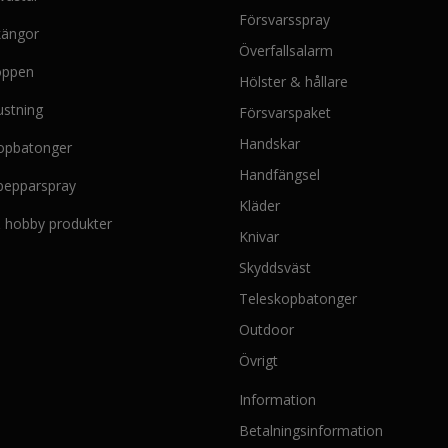
Försvarsspray
kängor
Överfallsalarm
oppen
Hölster & hållare
ustning
Försvarspaket
Handskar
opbatonger
Handfängsel
 pepparspray
Kläder
 & hobby produkter
Knivar
Skyddsväst
Teleskopbatonger
Outdoor
Övrigt
Information
Betalningsinformation