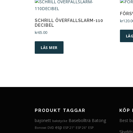
FÖRS
SCHRILL ÖVERFALLSLARM-110
kr
120.0
DECIBEL
kr
65.00
LÄG
LÄS MER
PRODUKT TAGGAR
KÖP 
bajonett
Basebollträ
Batong
Best b
bakstycke
esp
Bonowi
DVD
ESP 21"
ESP 26"
ESP
Skydds