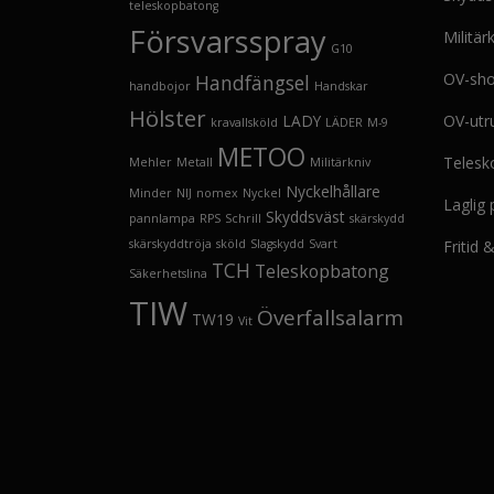
teleskopbatong
Försvarsspray
Militär
G10
OV-sh
Handfängsel
handbojor
Handskar
Hölster
LADY
OV-utr
kravallsköld
LÄDER
M-9
METOO
Telesk
Mehler
Metall
Militärkniv
Nyckelhållare
Minder
NIJ
nomex
Nyckel
Laglig
Skyddsväst
pannlampa
RPS
Schrill
skärskydd
skärskyddtröja
sköld
Slagskydd
Svart
Fritid
TCH
Teleskopbatong
Säkerhetslina
TIW
Överfallsalarm
TW19
Vit