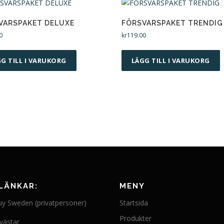
VARSPAKET DELUXE
FÖRSVARSPAKET TRENDIG
0
kr
119.00
G TILL I VARUKORG
LÄGG TILL I VARUKORG
LÄNKAR:
MENY
uy Sweden (privatpersoner)
Startsida
Produkter
västar