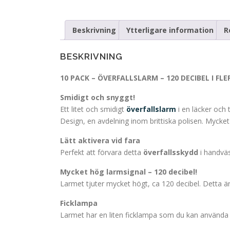
Beskrivning
Ytterligare information
R
BESKRIVNING
10 PACK – ÖVERFALLSLARM – 120 DECIBEL I FL
Smidigt och snyggt!
Ett litet och smidigt
överfallslarm
i en läcker och
Design, en avdelning inom brittiska polisen. Mycke
Lätt aktivera vid fara
Perfekt att förvara detta
överfallsskydd
i handväs
Mycket hög larmsignal – 120 decibel!
Larmet tjuter mycket högt, ca 120 decibel. Detta ä
Ficklampa
Larmet har en liten ficklampa som du kan använda 