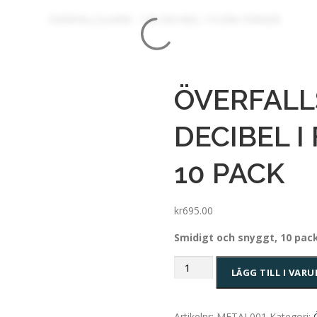
ÖVERFALL
DECIBEL I
10 PACK
kr
695.00
Smidigt och snyggt, 10 pack
ÖVERFALLSLARM
LÄGG TILL I VAR
-
120
DECIBEL
Artikelnr:
METAL001
Kategori: