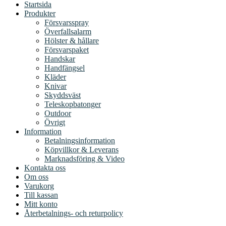
Startsida
Produkter
Försvarsspray
Överfallsalarm
Hölster & hållare
Försvarspaket
Handskar
Handfängsel
Kläder
Knivar
Skyddsväst
Teleskopbatonger
Outdoor
Övrigt
Information
Betalningsinformation
Köpvillkor & Leverans
Marknadsföring & Video
Kontakta oss
Om oss
Varukorg
Till kassan
Mitt konto
Återbetalnings- och returpolicy