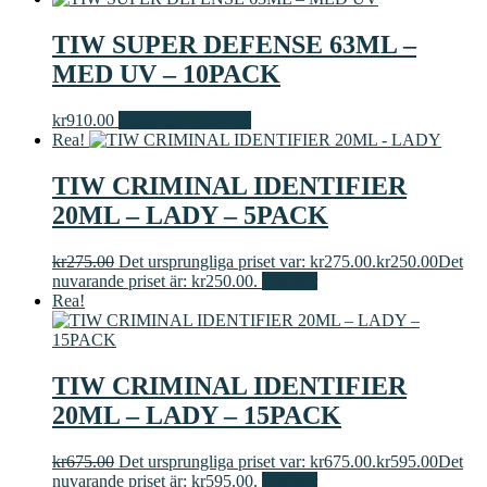
TIW SUPER DEFENSE 63ML –
MED UV – 10PACK
kr
910.00
Lägg till i varukorg
Rea!
TIW CRIMINAL IDENTIFIER
20ML – LADY – 5PACK
kr
275.00
Det ursprungliga priset var: kr275.00.
kr
250.00
Det
nuvarande priset är: kr250.00.
Läs mer
Rea!
TIW CRIMINAL IDENTIFIER
20ML – LADY – 15PACK
kr
675.00
Det ursprungliga priset var: kr675.00.
kr
595.00
Det
nuvarande priset är: kr595.00.
Läs mer