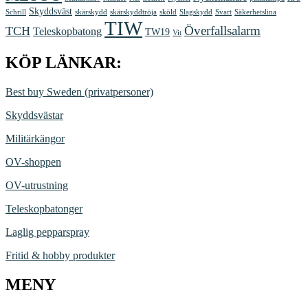
Skyddsväst
Schrill
skärskydd
skärskyddtröja
sköld
Slagskydd
Svart
Säkerhetslina
TIW
Överfallsalarm
TCH
Teleskopbatong
TW19
Vit
KÖP LÄNKAR:
Best buy Sweden (privatpersoner)
Skyddsvästar
Militärkängor
OV-shoppen
OV-utrustning
Teleskopbatonger
Laglig pepparspray
Fritid & hobby produkter
MENY