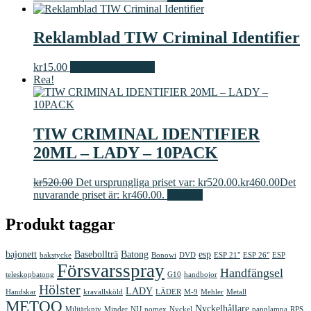
Reklamblad TIW Criminal Identifier
kr
15.00
Lägg till i varukorg
Rea!
TIW CRIMINAL IDENTIFIER
20ML – LADY – 10PACK
kr
520.00
Det ursprungliga priset var: kr520.00.
kr
460.00
Det
nuvarande priset är: kr460.00.
Läs mer
Produkt taggar
bajonett
Basebollträ
Batong
esp
bakstycke
Bonowi
DVD
ESP 21"
ESP 26"
ESP
Försvarsspray
Handfängsel
teleskopbatong
G10
handbojor
Hölster
LADY
Handskar
kravallsköld
LÄDER
M-9
Mehler
Metall
METOO
Nyckelhållare
Militärkniv
Minder
NIJ
nomex
Nyckel
pannlampa
RPS