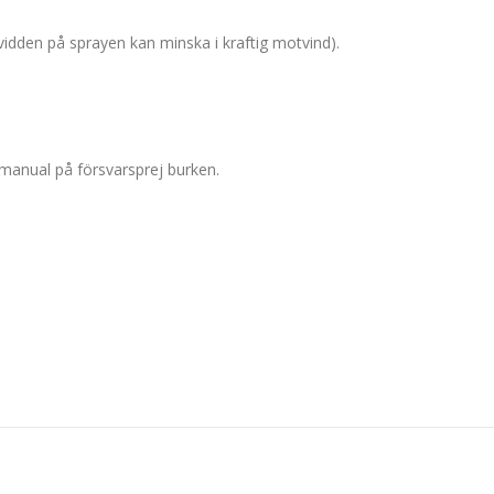
0
0
ckvidden på sprayen kan minska i kraftig motvind).
.
 manual på försvarsprej burken.