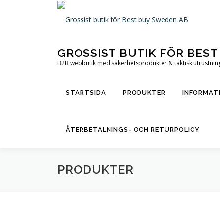
Hoppa
till
innehåll
GROSSIST BUTIK FÖR BES
B2B webbutik med säkerhetsprodukter & taktisk utrustning 
STARTSIDA
PRODUKTER
INFORMAT
ÅTERBETALNINGS- OCH RETURPOLICY
PRODUKTER