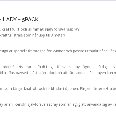
l
e
i
p
g
r
a
i
– LADY – 5PACK
p
s
Kraftfullt och slimmat självförsvarsspray
r
e
ftfull stråle som når upp till 3 meter!
i
t
s
ä
e
r
gn är speciellt framtagen för kvinnor och passar utmärkt både i fic
t
:
v
k
a
r
dentifier riskerar du få ditt eget försvarsspray i ögonen på dig själv
r
2
 träffas oavsett blåst! (tänk dock på att räckvidden på sprayen kan m
:
5
k
0
um som färgar knallrött och förblindar i ögonen. Färgen fäster extra b
r
.
2
0
7
0
 är en licensfri självförsvarsspray som är laglig att använda sig av i
5
.
.