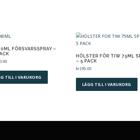
40ML FÖRSVARSSPRAY –
PACK
HÖLSTER FÖR TIW 75ML S
– 5 PACK
0.00
kr
295.00
G TILL I VARUKORG
LÄGG TILL I VARUKORG