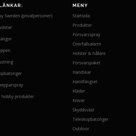
LÄNKAR:
MENY
uy Sweden (privatpersoner)
Startsida
Produkter
västar
Försvarsspray
kängor
Överfallsalarm
oppen
Hölster & hållare
ustning
Försvarspaket
Handskar
opbatonger
Handfängsel
 pepparspray
Kläder
 & hobby produkter
Knivar
Skyddsväst
Teleskopbatonger
Outdoor