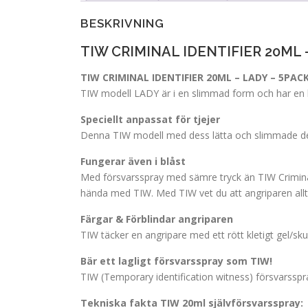
BESKRIVNING
TIW CRIMINAL IDENTIFIER 20ML 
TIW CRIMINAL IDENTIFIER 20ML – LADY – 5PACK 
TIW modell LADY är i en slimmad form och har en kra
Speciellt anpassat för tjejer
Denna TIW modell med dess lätta och slimmade desi
Fungerar även i blåst
Med försvarsspray med sämre tryck än TIW Criminal i
hända med TIW. Med TIW vet du att angriparen alltid
Färgar & Förblindar angriparen
TIW täcker en angripare med ett rött kletigt gel/sk
Bär ett lagligt försvarsspray som TIW!
TIW (Temporary identification witness) försvarsspray
Tekniska fakta TIW 20ml självförsvarsspray: