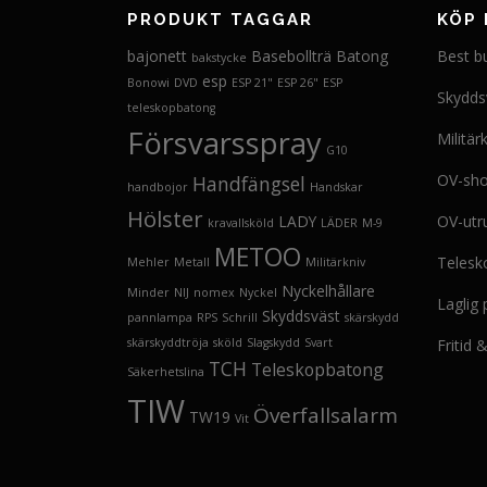
PRODUKT TAGGAR
KÖP 
bajonett
Basebollträ
Batong
Best b
bakstycke
esp
Bonowi
DVD
ESP 21"
ESP 26"
ESP
Skydds
teleskopbatong
Försvarsspray
Militär
G10
OV-sh
Handfängsel
handbojor
Handskar
Hölster
LADY
OV-utr
kravallsköld
LÄDER
M-9
METOO
Telesk
Mehler
Metall
Militärkniv
Nyckelhållare
Minder
NIJ
nomex
Nyckel
Laglig
Skyddsväst
pannlampa
RPS
Schrill
skärskydd
skärskyddtröja
sköld
Slagskydd
Svart
Fritid
TCH
Teleskopbatong
Säkerhetslina
TIW
Överfallsalarm
TW19
Vit