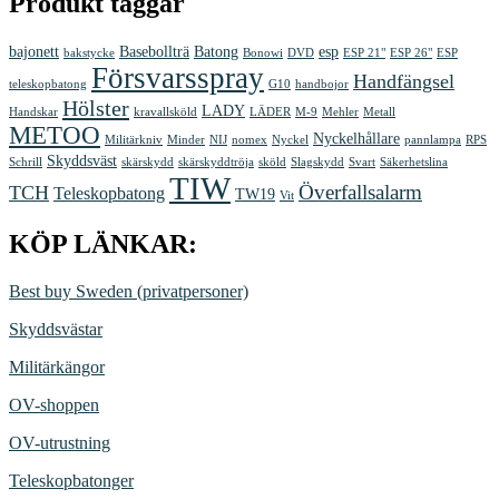
Produkt taggar
bajonett
Basebollträ
Batong
esp
bakstycke
Bonowi
DVD
ESP 21"
ESP 26"
ESP
Försvarsspray
Handfängsel
teleskopbatong
G10
handbojor
Hölster
LADY
Handskar
kravallsköld
LÄDER
M-9
Mehler
Metall
METOO
Nyckelhållare
Militärkniv
Minder
NIJ
nomex
Nyckel
pannlampa
RPS
Skyddsväst
Schrill
skärskydd
skärskyddtröja
sköld
Slagskydd
Svart
Säkerhetslina
TIW
Överfallsalarm
TCH
Teleskopbatong
TW19
Vit
KÖP LÄNKAR:
Best buy Sweden (privatpersoner)
Skyddsvästar
Militärkängor
OV-shoppen
OV-utrustning
Teleskopbatonger