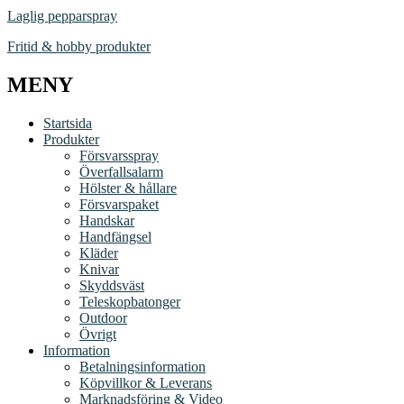
Laglig pepparspray
Fritid & hobby produkter
MENY
Startsida
Produkter
Försvarsspray
Överfallsalarm
Hölster & hållare
Försvarspaket
Handskar
Handfängsel
Kläder
Knivar
Skyddsväst
Teleskopbatonger
Outdoor
Övrigt
Information
Betalningsinformation
Köpvillkor & Leverans
Marknadsföring & Video