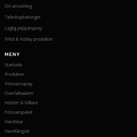
OV-utrustning
e
o
Teleskopbatonger
l
i
Laglig pepparspray
k
a
Fritid & hobby produkter
a
l
MENY
t
e
Startsida
r
n
Produkter
a
Försvarsspray
t
i
Överfallsalarm
v
Hölster & hållare
e
n
Försvarspaket
k
Handskar
a
n
Handfängsel
v