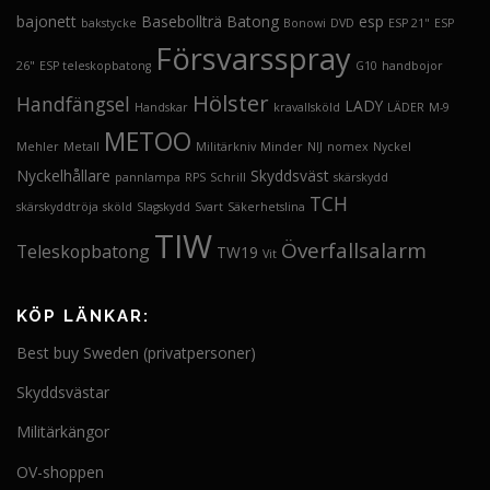
k
e
bajonett
Basebollträ
Batong
esp
bakstycke
Bonowi
DVD
ESP 21"
ESP
t
t
Försvarsspray
e
26"
ESP teleskopbatong
G10
handbojor
n
h
Hölster
Handfängsel
LADY
Handskar
kravallsköld
LÄDER
M-9
a
METOO
r
Mehler
Metall
Militärkniv
Minder
NIJ
nomex
Nyckel
f
Nyckelhållare
Skyddsväst
pannlampa
RPS
Schrill
skärskydd
l
TCH
e
skärskyddtröja
sköld
Slagskydd
Svart
Säkerhetslina
r
TIW
Överfallsalarm
a
Teleskopbatong
TW19
Vit
v
a
r
KÖP LÄNKAR:
i
Best buy Sweden (privatpersoner)
a
n
Skyddsvästar
t
e
Militärkängor
r
.
OV-shoppen
D