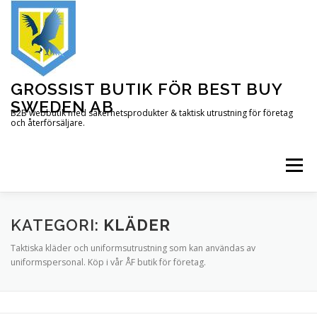
Hoppa
till
innehåll
GROSSIST BUTIK FÖR BEST BUY
SWEDEN AB
B2B webbutik med säkerhetsprodukter & taktisk utrustning för företag
och återförsäljare.
Meny
STARTSIDA
PRODUKTER
INFORMATION
KATEGORI:
KLÄDER
Taktiska kläder och uniformsutrustning som kan användas av
uniformspersonal. Köp i vår ÅF butik för företag.
KONTAKTA OSS
OM OSS
VARUKORG