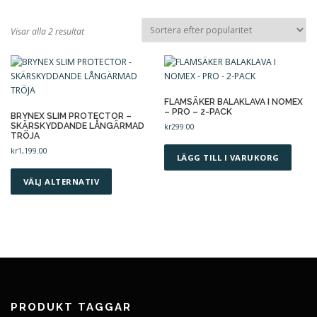
TILL KASSAN
MITT KONTO
S
Visar alla 2 resultat
o
r
ÅTERBETALNINGS- OCH RETURPOLICY
t
e
r
FLAMSÄKER BALAKLAVA I NOMEX
– PRO – 2-PACK
a
BRYNEX SLIM PROTECTOR –
SKÄRSKYDDANDE LÅNGÄRMAD
kr
299.00
e
TRÖJA
f
kr
1,199.00
t
LÄGG TILL I VARUKORG
D
e
e
VÄLJ ALTERNATIV
r
n
p
h
o
ä
p
r
u
p
l
r
a
o
r
d
i
PRODUKT TAGGAR
u
t