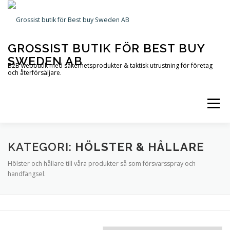
Hoppa
till
innehåll
GROSSIST BUTIK FÖR BEST BUY
SWEDEN AB
B2B webbutik med säkerhetsprodukter & taktisk utrustning för företag
och återförsäljare.
Meny
STARTSIDA
PRODUKTER
INFORMATION
KATEGORI:
HÖLSTER & HÅLLARE
Hölster och hållare till våra produkter så som försvarsspray och
handfängsel.
KONTAKTA OSS
OM OSS
VARUKORG
TILL KASSAN
MITT KONTO