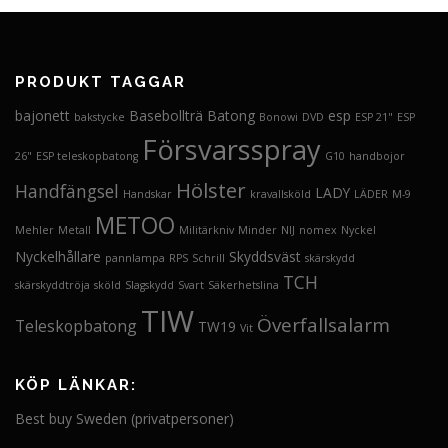
PRODUKT TAGGAR
bajonett
Basebollträ
Batong
esp
bakstycke
Bonowi
DVD
ESP 21"
ESP
Försvarsspray
26"
ESP teleskopbatong
G10
handbojor
Hölster
Handfängsel
LADY
Handskar
kravallsköld
LÄDER
M-9
METOO
Mehler
Metall
Militärkniv
Minder
NIJ
nomex
Nyckel
Nyckelhållare
Skyddsväst
pannlampa
RPS
Schrill
skärskydd
TCH
skärskyddtröja
sköld
Slagskydd
Svart
Säkerhetslina
TIW
Överfallsalarm
Teleskopbatong
TW19
Vit
KÖP LÄNKAR:
Best buy Sweden (privatpersoner)