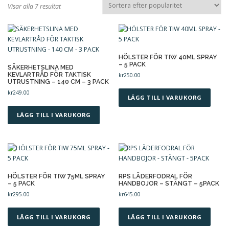
S
Visar alla 7 resultat
o
r
ÅTERBETALNINGS- OCH RETURPOLICY
t
e
r
HÖLSTER FÖR TIW 40ML SPRAY
– 5 PACK
a
SÄKERHETSLINA MED
KEVLARTRÅD FÖR TAKTISK
kr
250.00
e
UTRUSTNING – 140 CM – 3 PACK
f
kr
249.00
t
LÄGG TILL I VARUKORG
e
LÄGG TILL I VARUKORG
r
p
o
p
u
l
HÖLSTER FÖR TIW 75ML SPRAY
RPS LÄDERFODRAL FÖR
a
– 5 PACK
HANDBOJOR – STÄNGT – 5PACK
r
kr
295.00
kr
645.00
i
t
LÄGG TILL I VARUKORG
LÄGG TILL I VARUKORG
e