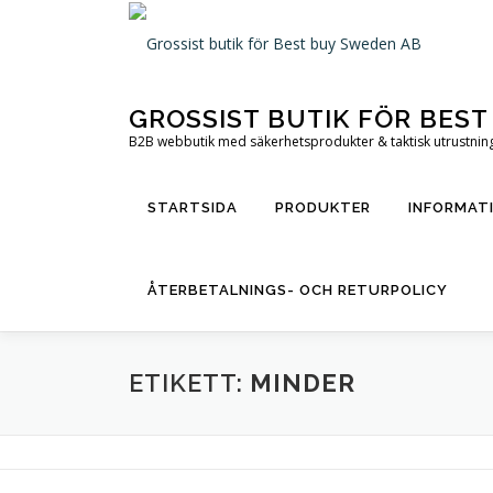
Hoppa
till
innehåll
GROSSIST BUTIK FÖR BES
B2B webbutik med säkerhetsprodukter & taktisk utrustning 
STARTSIDA
PRODUKTER
INFORMAT
ÅTERBETALNINGS- OCH RETURPOLICY
ETIKETT:
MINDER