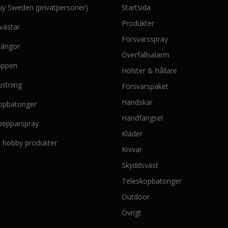
uy Sweden (privatpersoner)
Startsida
Produkter
västar
Försvarsspray
kängor
Överfallsalarm
oppen
Hölster & hållare
ustning
Försvarspaket
Handskar
opbatonger
Handfängsel
 pepparspray
Kläder
 & hobby produkter
Knivar
Skyddsväst
Teleskopbatonger
Outdoor
Övrigt