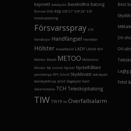
bajonett
Basebollträ
Batong
Best b
bakstycke
esp
Bonowi
DVD
ESP 21"
ESP 26"
ESP
Skydds
teleskopbatong
Försvarsspray
Militär
G10
OV-sh
Handfängsel
handbojor
Handskar
Hölster
LADY
OV-utr
kravallsköld
LÄDER
M-9
METOO
Telesk
Mehler
Metall
Militärkniv
Nyckelhållare
Minder
NIJ
nomex
Nyckel
Laglig
Skyddsväst
pannlampa
RPS
Schrill
skärskydd
skärskyddtröja
sköld
Slagskydd
Svart
Fritid
TCH
Teleskopbatong
Säkerhetslina
TIW
Överfallsalarm
TW19
Vit