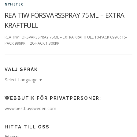
NYHETER
REA TIW FÖRSVARSSPRAY 75ML – EXTRA
ÅTERBETALNINGS- OCH RETURPOLICY
KRAFTFULL
REA TIW FÖRSVARSSPRAY 75ML – EXTRA KRAFTFULL 10-PACK 699KR 15-
PACK 999KR 20-PACK 1.300KR
VÄLJ SPRÅK
Select Language
▼
WEBBUTIK FÖR PRIVATPERSONER:
www.bestbuysweden.com
HITTA TILL OSS
Adress: