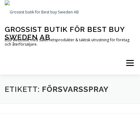
Hoppa
till
innehåll
GROSSIST BUTIK FÖR BEST BUY
SWEDEN AB
B2B webbutik med säkerhetsprodukter & taktisk utrustning för företag
och återförsäljare.
Meny
STARTSIDA
PRODUKTER
INFORMATION
ETIKETT:
FÖRSVARSSPRAY
KONTAKTA OSS
OM OSS
VARUKORG
TILL KASSAN
MITT KONTO