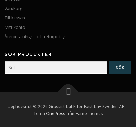
Varukorg
Till kassan
Mitt konto
Återbetalnings- och returpolicy
SÖK PRODUKTER
Sök
efter:
Upphovsrätt © 2026 Grossist butik för Best buy Sweden AB
–
Tema
OnePress
från FameThemes