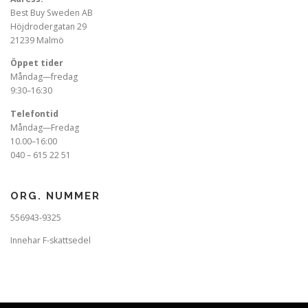
Best Buy Sweden AB
Höjdrodergatan 29
21239 Malmö
Öppet tider
Måndag—fredag
9:30–16:30
Telefontid
Måndag—Fredag
10.00–16:00
040 – 615 22 51
ORG. NUMMER
556943-9325
Innehar F-skattsedel