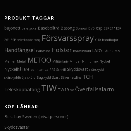
PRODUKT TAGGAR
bajonett
Basebollträ
Batong
esp
bakstycke
Bonowi
DVD
ESP 21"
ESP
Försvarsspray
26"
ESP teleskopbatong
G10
handbojor
Hölster
Handfängsel
LADY
Handskar
kravallsköld
LÄDER
M-9
METOO
Mehler
Metall
Militärkniv
Minder
NIJ
nomex
Nyckel
Nyckelhållare
Skyddsväst
pannlampa
RPS
Schrill
skärskydd
TCH
skärskyddtröja
sköld
Slagskydd
Svart
Säkerhetslina
TIW
Överfallsalarm
Teleskopbatong
TW19
Vit
KÖP LÄNKAR:
Best buy Sweden (privatpersoner)
Skyddsvästar