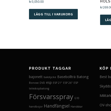
HÖLS
kr
3,050.00
kr
269.0
LÄGG TILL I VARUKORG
LÄG
PRODUKT TAGGAR
KÖP 
bajonett
Basebollträ
Batong
Best b
bakstycke
esp
Bonowi
DVD
ESP 21"
ESP 26"
ESP
Skydds
teleskopbatong
Försvarsspray
Militär
G10
OV-sh
Handfängsel
handbojor
Handskar