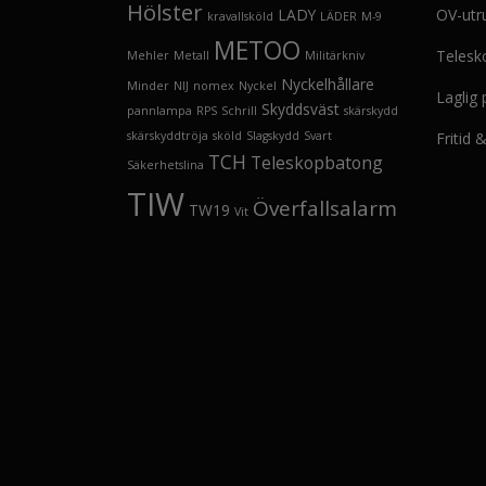
Hölster
LADY
OV-utr
kravallsköld
LÄDER
M-9
METOO
Telesk
Mehler
Metall
Militärkniv
Nyckelhållare
Minder
NIJ
nomex
Nyckel
Laglig
Skyddsväst
pannlampa
RPS
Schrill
skärskydd
skärskyddtröja
sköld
Slagskydd
Svart
Fritid
TCH
Teleskopbatong
Säkerhetslina
TIW
Överfallsalarm
TW19
Vit