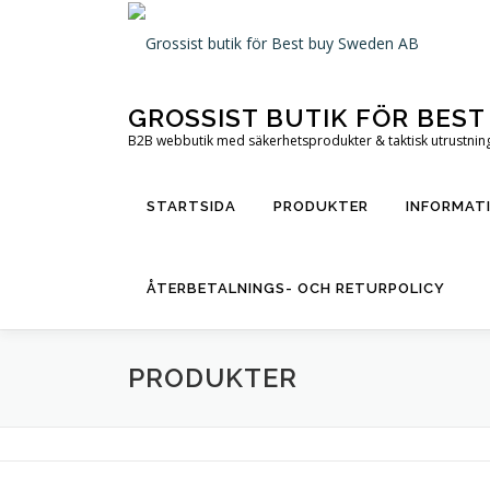
Hoppa
till
innehåll
GROSSIST BUTIK FÖR BES
B2B webbutik med säkerhetsprodukter & taktisk utrustning 
STARTSIDA
PRODUKTER
INFORMAT
ÅTERBETALNINGS- OCH RETURPOLICY
PRODUKTER