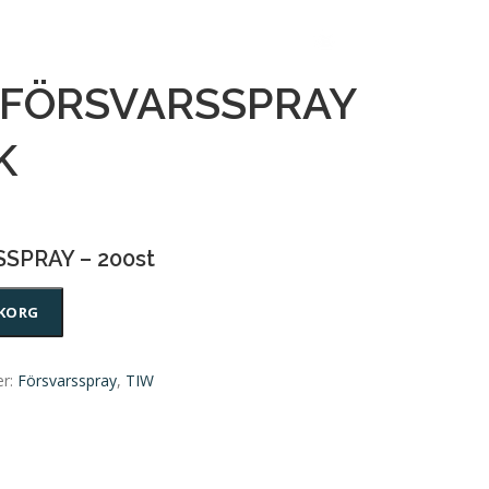
 FÖRSVARSSPRAY
K
SPRAY – 200st
UKORG
er:
Försvarsspray
,
TIW