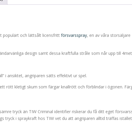
pulärt och lättsålt licensfritt
försvarsspray
, en av våra storsäljar
vändarvänliga design samt dessa kraftfulla stråle som når upp till 4met
” i ansiktet, angriparen sätts effektivt ur spel.
tt rött kletigt skum som färgar knallrött och förblindar i ögonen. Fär
ämre tryck än TIW Criminal identifier riskerar du få ditt eget försvarss
ck i spraykraft hos TIW vet du att angriparen alltid träffas istället 