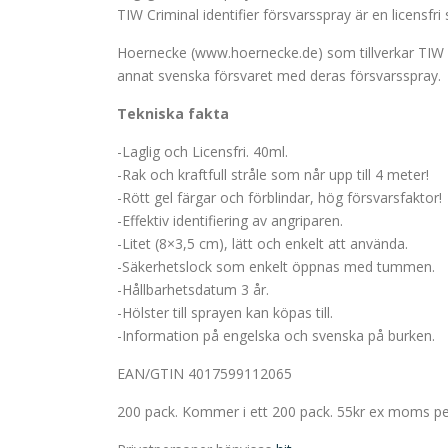
TIW Criminal identifier försvarsspray är en licensfri
Hoernecke (www.hoernecke.de) som tillverkar TIW är
annat svenska försvaret med deras försvarsspray.
Tekniska fakta
-Laglig och Licensfri. 40ml.
-Rak och kraftfull stråle som når upp till 4 meter!
-Rött gel färgar och förblindar, hög försvarsfaktor!
-Effektiv identifiering av angriparen.
-Litet (8×3,5 cm), lätt och enkelt att använda.
-Säkerhetslock som enkelt öppnas med tummen.
-Hållbarhetsdatum 3 år.
-Hölster till sprayen kan köpas till.
-Information på engelska och svenska på burken.
EAN/GTIN 4017599112065
200 pack. Kommer i ett 200 pack. 55kr ex moms per