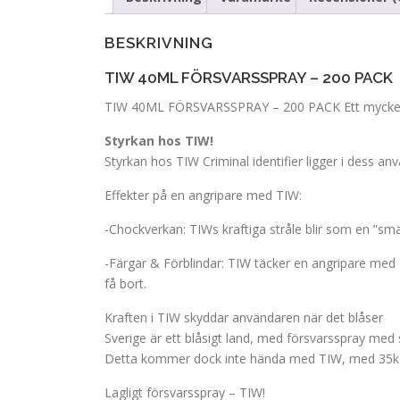
BESKRIVNING
TIW 40ML FÖRSVARSSPRAY – 200 PACK
TIW 40ML FÖRSVARSSPRAY – 200 PACK Ett mycket po
Styrkan hos TIW!
Styrkan hos TIW Criminal identifier ligger i dess an
Effekter på en angripare med TIW:
-Chockverkan: TIWs kraftiga stråle blir som en ”smäll
-Färgar & Förblindar: TIW täcker en angripare med e
få bort.
Kraften i TIW skyddar användaren när det blåser
Sverige är ett blåsigt land, med försvarsspray med s
Detta kommer dock inte hända med TIW, med 35kgs try
Lagligt försvarsspray – TIW!