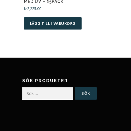
MED UV – 25PACK
kr
2,225.00
LÄGG TILL I VARUKORG
SÖK PRODUKTER
Sök
efter: