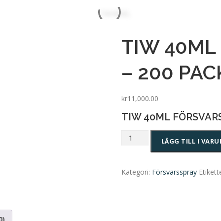
TIW 40ML
– 200 PAC
kr
11,000.00
TIW 40ML FÖRSVARS
TIW
LÄGG TILL I VAR
40ML
FÖRSVARSSPRAY
-
Kategori:
Försvarsspray
Etikett
200
PACK
mängd
0)