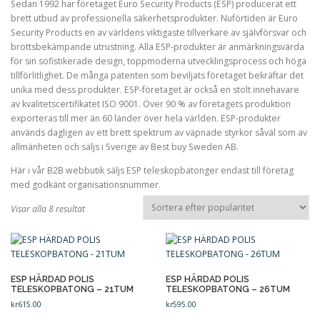
Sedan 1992 har företaget Euro Security Products (ESP) producerat ett
brett utbud av professionella säkerhetsprodukter. Nuförtiden är Euro
Security Products en av världens viktigaste tillverkare av självförsvar och
ÅTERBETALNINGS- OCH RETURPOLICY
brottsbekämpande utrustning. Alla ESP-produkter är anmärkningsvärda
för sin sofistikerade design, toppmoderna utvecklingsprocess och höga
tillförlitlighet. De många patenten som beviljats ​​företaget bekräftar det
unika med dess produkter. ESP-företaget är också en stolt innehavare
av kvalitetscertifikatet ISO 9001. Över 90 % av företagets produktion
exporteras till mer än 60 länder över hela världen. ESP-produkter
används dagligen av ett brett spektrum av väpnade styrkor såväl som av
allmänheten och säljs i Sverige av Best buy Sweden AB.
Här i vår B2B webbutik säljs ESP teleskopbatonger endast till företag
med godkänt organisationsnummer.
S
Visar alla 8 resultat
o
r
t
e
r
ESP HÄRDAD POLIS
ESP HÄRDAD POLIS
TELESKOPBATONG – 21TUM
TELESKOPBATONG – 26TUM
a
kr
615.00
kr
595.00
e