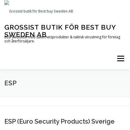
Hoppa
till
innehåll
GROSSIST BUTIK FÖR BEST BUY
SWEDEN AB
B2B webbutik med säkerhetsprodukter & taktisk utrustning för företag
och återförsäljare.
Meny
STARTSIDA
PRODUKTER
INFORMATION
ESP
KONTAKTA OSS
OM OSS
VARUKORG
ESP (Euro Security Products) Sverige
TILL KASSAN
MITT KONTO