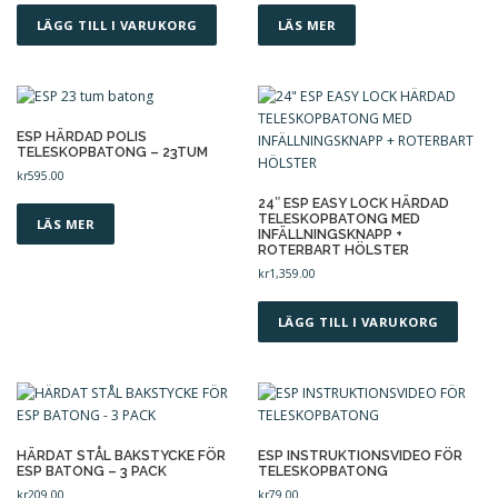
f
t
LÄGG TILL I VARUKORG
LÄS MER
e
r
p
o
ESP HÄRDAD POLIS
p
TELESKOPBATONG – 23TUM
u
kr
595.00
l
a
24″ ESP EASY LOCK HÄRDAD
TELESKOPBATONG MED
LÄS MER
r
INFÄLLNINGSKNAPP +
i
ROTERBART HÖLSTER
t
kr
1,359.00
e
t
LÄGG TILL I VARUKORG
HÄRDAT STÅL BAKSTYCKE FÖR
ESP INSTRUKTIONSVIDEO FÖR
ESP BATONG – 3 PACK
TELESKOPBATONG
kr
209.00
kr
79.00