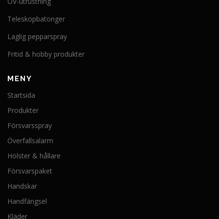
OV-utrustning
Teleskopbatonger
Laglig pepparspray
Fritid & hobby produkter
MENY
Startsida
Produkter
Försvarsspray
Överfallsalarm
Hölster & hållare
Försvarspaket
Handskar
Handfängsel
Kläder