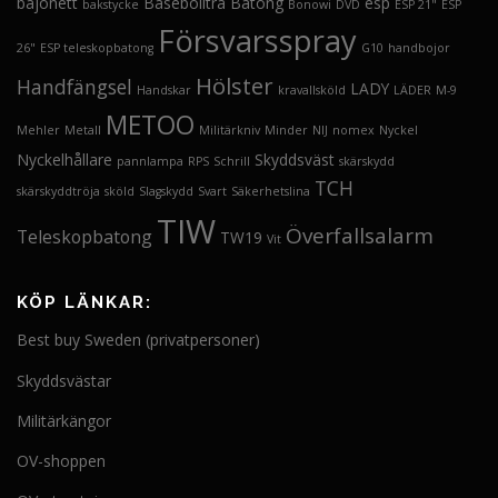
bajonett
Basebollträ
Batong
esp
bakstycke
Bonowi
DVD
ESP 21"
ESP
Försvarsspray
26"
ESP teleskopbatong
G10
handbojor
Hölster
Handfängsel
LADY
Handskar
kravallsköld
LÄDER
M-9
METOO
Mehler
Metall
Militärkniv
Minder
NIJ
nomex
Nyckel
Nyckelhållare
Skyddsväst
pannlampa
RPS
Schrill
skärskydd
TCH
skärskyddtröja
sköld
Slagskydd
Svart
Säkerhetslina
TIW
Överfallsalarm
Teleskopbatong
TW19
Vit
KÖP LÄNKAR:
Best buy Sweden (privatpersoner)
Skyddsvästar
Militärkängor
OV-shoppen