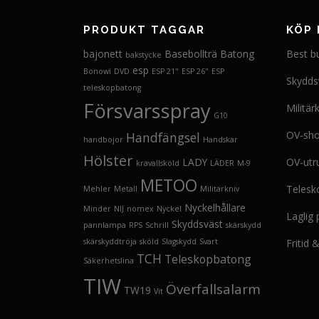
PRODUKT TAGGAR
KÖP 
bajonett
Basebollträ
Batong
Best b
bakstycke
esp
Bonowi
DVD
ESP 21"
ESP 26"
ESP
Skydds
teleskopbatong
Försvarsspray
Militär
G10
OV-sh
Handfängsel
handbojor
Handskar
Hölster
LADY
OV-utr
kravallsköld
LÄDER
M-9
METOO
Telesk
Mehler
Metall
Militärkniv
Nyckelhållare
Minder
NIJ
nomex
Nyckel
Laglig
Skyddsväst
pannlampa
RPS
Schrill
skärskydd
skärskyddtröja
sköld
Slagskydd
Svart
Fritid
TCH
Teleskopbatong
Säkerhetslina
TIW
Överfallsalarm
TW19
Vit