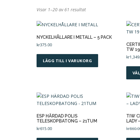
S
Visar 1–20 av 61 resultat
o
r
t
NYCKELHÅLLARE I METALL – 5 PACK
e
CERTI
kr
375.00
r
TW 19
a
kr
1,349
e
LÄGG TILL I VARUKORG
f
VÄL
t
e
r
p
o
p
ESP HÄRDAD POLIS
TIW C
u
TELESKOPBATONG – 21TUM
LADY 
l
kr
615.00
kr
860.0
a
r