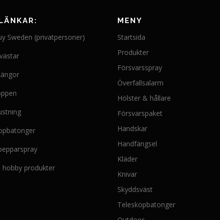
e
n
LÄNKAR:
MENY
k
uy Sweden (privatpersoner)
Startsida
a
Produkter
n
västar
v
Försvarsspray
kängor
ä
Överfallsalarm
l
oppen
j
Hölster & hållare
a
ustning
Försvarspaket
s
Handskar
opbatonger
p
å
Handfängsel
 pepparspray
p
Kläder
r
 & hobby produkter
Knivar
o
d
Skyddsväst
u
Teleskopbatonger
k
Outdoor