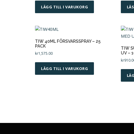
LÄGG TILL I VARUKORG
LÄ
TIW 40ML FÖRSVARSSPRAY – 25
PACK
TIW S
UV – 
kr
1,575.00
kr
910.0
LÄGG TILL I VARUKORG
LÄG