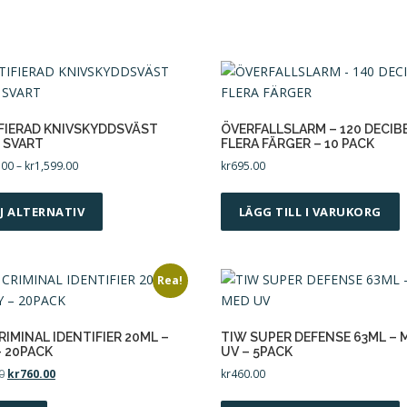
FIERAD KNIVSKYDDSVÄST
ÖVERFALLSLARM – 120 DECIBE
 SVART
FLERA FÄRGER – 10 PACK
P
.00
–
kr
1,599.00
kr
695.00
r
D
i
e
J ALTERNATIV
LÄGG TILL I VARUKORG
s
n
i
h
n
ä
t
Rea!
e
r
r
p
v
r
RIMINAL IDENTIFIER 20ML –
TIW SUPER DEFENSE 63ML – 
a
– 20PACK
UV – 5PACK
o
l
D
D
0
kr
760.00
kr
460.00
d
l
e
e
u
: