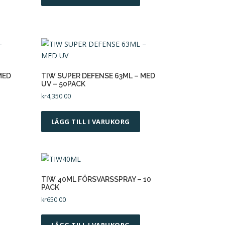
k
t
e
n
h
a
r
MED
TIW SUPER DEFENSE 63ML – MED
UV – 50PACK
f
kr
4,350.00
l
e
LÄGG TILL I VARUKORG
r
a
v
a
r
TIW 40ML FÖRSVARSSPRAY – 10
i
PACK
0
a
kr
650.00
n
t