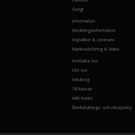
t
s
Övrigt
i
Information
d
a
Betalningsinformation
n
Köpvillkor & Leverans
Marknadsföring & Video
Kontakta oss
Om oss
Varukorg
Till kassan
Mitt konto
Återbetalnings- och returpolicy