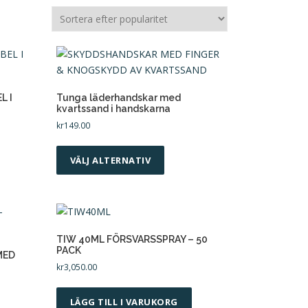
L I
Tunga läderhandskar med
kvartssand i handskarna
kr
149.00
D
e
VÄLJ ALTERNATIV
n
h
ä
r
p
TIW 40ML FÖRSVARSSPRAY – 50
PACK
r
MED
kr
3,050.00
o
d
LÄGG TILL I VARUKORG
u