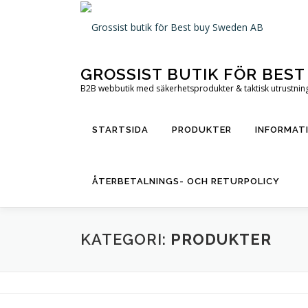
Hoppa
till
innehåll
GROSSIST BUTIK FÖR BES
B2B webbutik med säkerhetsprodukter & taktisk utrustning 
STARTSIDA
PRODUKTER
INFORMAT
ÅTERBETALNINGS- OCH RETURPOLICY
KATEGORI:
PRODUKTER