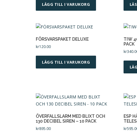
LÄGG TILL I VARUKORG
LÄ
i
t
e
t
FÖRSVARSPAKET DELUXE
TIW 4
PACK
kr
120.00
kr
340.0
LÄGG TILL I VARUKORG
LÄG
ÖVERFALLSLARM MED BLIXT OCH
ESP H
130 DECIBEL SIREN – 10 PACK
TELE
kr
895.00
kr
595.0